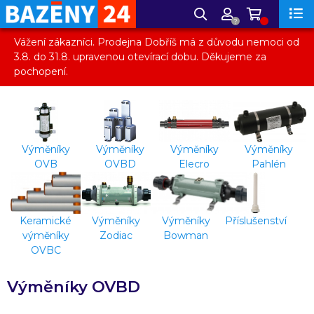
?
Vážení zákazníci. Prodejna Dobříš má z důvodu nemoci od
3.8. do 31.8. upravenou otevírací dobu. Děkujeme za
pochopení.
Výměníky
Výměníky
Výměníky
Výměníky
OVB
OVBD
Elecro
Pahlén
Keramické
Výměníky
Výměníky
Příslušenství
výměníky
Zodiac
Bowman
OVBC
Výměníky OVBD