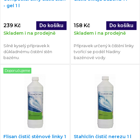
- gel 1 l
239 Kč
158 Kč
Skladem i na prodejně
Skladem i na prodejně
Silně kyselý přípravek k
Přípravek určený k čištění linky
důkladnému čistění stěn
tvořící se podél hladiny
bazénu.
bazénové vody.
Doporučujeme
Flisan čistič stěnové linky 1
Stahlclin čistič nerezu 1 l