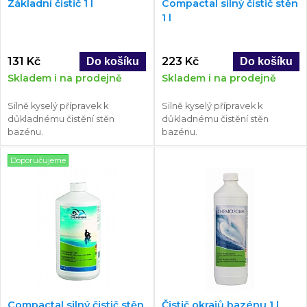
Základní čistič 1 l
Compactal silný čistič stěn
1 l
131 Kč
223 Kč
Skladem i na prodejně
Skladem i na prodejně
Silně kyselý přípravek k
Silně kyselý přípravek k
důkladnému čistění stěn
důkladnému čistění stěn
bazénu.
bazénu.
Doporučujeme
Compactal silný čistič stěn
Čistič okrajů bazénu 1 l