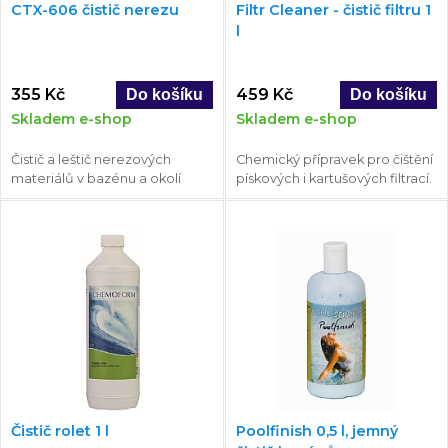
CTX-606 čistič nerezu
Filtr Cleaner - čistič filtru 1
l
355 Kč
459 Kč
Skladem e-shop
Skladem e-shop
Čistič a leštič nerezových
Chemický přípravek pro čištění
materiálů v bazénu a okolí
pískových i kartušových filtrací.
Čistič rolet 1 l
Poolfinish 0,5 l, jemný