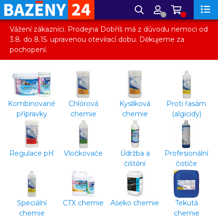
?
Vážení zákazníci. Prodejna Dobříš má z důvodu nemoci od
3.8. do 8.15. upravenou otevírací dobu. Děkujeme za
pochopení.
Kombinované
Chlórová
Kyslíková
Proti řasám
přípravky
chemie
chemie
(algicidy)
Regulace pH
Vločkovače
Údržba a
Profesionální
čištění
čističe
Speciální
CTX chemie
Aseko chemie
Tekutá
chemie
chemie