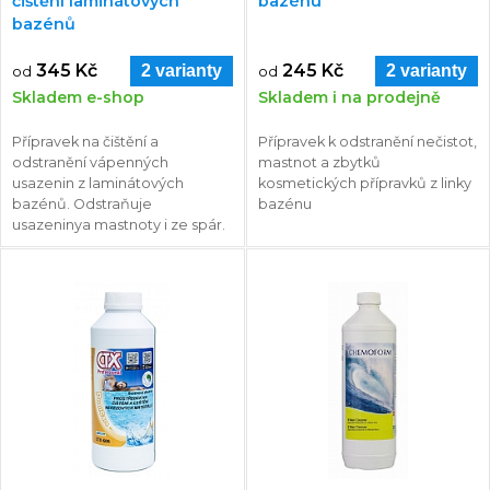
čištění laminátových
bazénu
bazénů
345 Kč
245 Kč
2 varianty
2 varianty
od
od
Skladem e-shop
Skladem i na prodejně
Přípravek na čištění a
Přípravek k odstranění nečistot,
odstranění vápenných
mastnot a zbytků
usazenin z laminátových
kosmetických přípravků z linky
bazénů. Odstraňuje
bazénu
usazeninya mastnoty i ze spár.