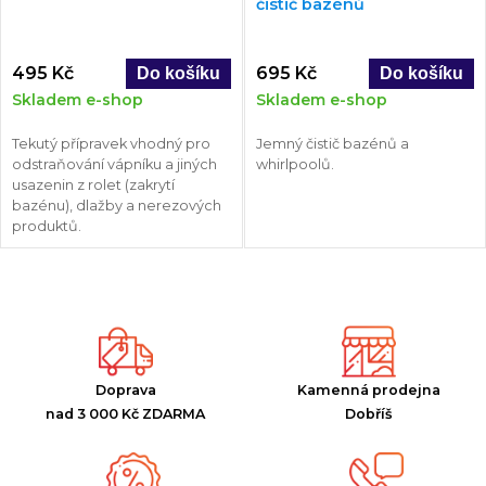
čistič bazénů
495 Kč
695 Kč
Skladem e-shop
Skladem e-shop
Tekutý přípravek vhodný pro
Jemný čistič bazénů a
odstraňování vápníku a jiných
whirlpoolů.
usazenin z rolet (zakrytí
bazénu), dlažby a nerezových
produktů.
Doprava
Kamenná prodejna
nad 3 000 Kč ZDARMA
Dobříš