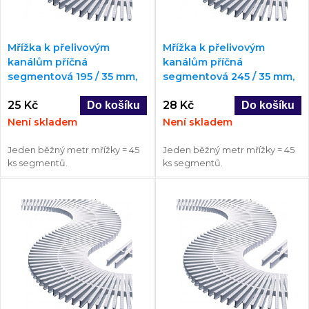
Mřížka k přelivovým
Mřížka k přelivovým
kanálům příčná
kanálům příčná
segmentová 195 / 35 mm,
segmentová 245 / 35 mm,
rovná / oblouk
rovná / oblouk
25 Kč
28 Kč
Není skladem
Není skladem
Jeden běžný metr mřížky = 45
Jeden běžný metr mřížky = 45
ks segmentů.
ks segmentů.