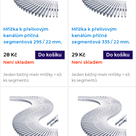
Mřížka k přelivovým
Mřížka k přelivovým
kanálům příčná
kanálům příčná
segmentová 295 / 22 mm,
segmentová 335 / 22 mm,
rovná / oblouk
rovná / oblouk
28 Kč
29 Kč
Není skladem
Není skladem
Jeden běžný metr mřížky = 45
Jeden běžný metr mřížky = 45
ks segmentů.
ks segmentů.