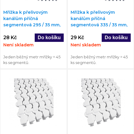
Mřížka k přelivovým
Mřížka k přelivovým
kanálům příčná
kanálům příčná
segmentová 295 / 35 mm,
segmentová 335 / 35 mm,
rovná / oblouk
rovná / oblouk
28 Kč
29 Kč
Není skladem
Není skladem
Jeden běžný metr mřížky = 45
Jeden běžný metr mřížky = 45
ks segmentů.
ks segmentů.