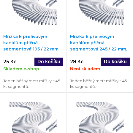
Mřížka k přelivovým
Mřížka k přelivovým
kanálům příčná
kanálům příčná
segmentová 195 / 22 mm,
segmentová 245 / 22 mm,
rovná / oblouk
rovná / oblouk
25 Kč
28 Kč
Skladem e-shop
Není skladem
Jeden běžný metr mřížky = 45
Jeden běžný metr mřížky = 45
ks segmentů.
ks segmentů.