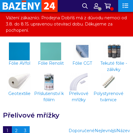
?
Vážení zákazníci. Prodejna Dobříš má z důvodu nemoci od
3.8. do 8.15. upravenou otevírací dobu. Děkujeme za
pochopení.
Fólie AVfol
Fólie Renolit
Fólie CGT
Tekuté fólie -
zálivky
Geotextilie
Příslušenství k
Přelivové
Polystyrenové
fóliím
mřížky
tvárnice
Přelivové mřížky
1
2
3
Doporučené
Nejlevnější
Název