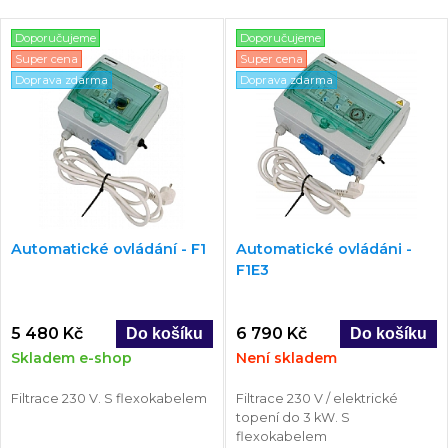
Doporučujeme
Doporučujeme
Super cena
Super cena
Doprava zdarma
Doprava zdarma
Automatické ovládání - F1
Automatické ovládáni -
F1E3
5 480 Kč
6 790 Kč
Skladem e-shop
Není skladem
Filtrace 230 V. S flexokabelem
Filtrace 230 V / elektrické
topení do 3 kW. S
flexokabelem