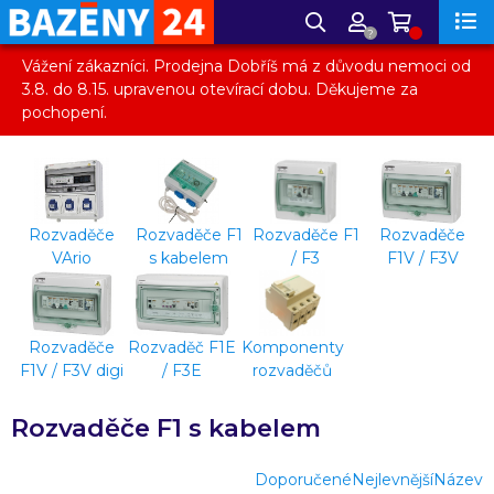
?
Vážení zákazníci. Prodejna Dobříš má z důvodu nemoci od
3.8. do 8.15. upravenou otevírací dobu. Děkujeme za
pochopení.
Rozvaděče
Rozvaděče F1
Rozvaděče F1
Rozvaděče
VArio
s kabelem
/ F3
F1V / F3V
Rozvaděče
Rozvaděč F1E
Komponenty
F1V / F3V digi
/ F3E
rozvaděčů
Rozvaděče F1 s kabelem
Doporučené
Nejlevnější
Název