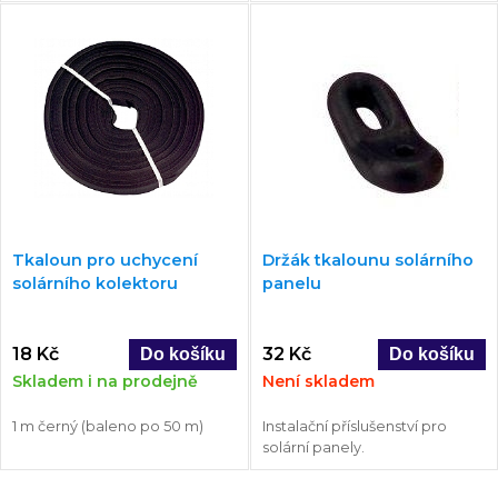
Tkaloun pro uchycení
Držák tkalounu solárního
solárního kolektoru
panelu
18 Kč
32 Kč
Skladem i na prodejně
Není skladem
1 m černý (baleno po 50 m)
Instalační příslušenství pro
solární panely.