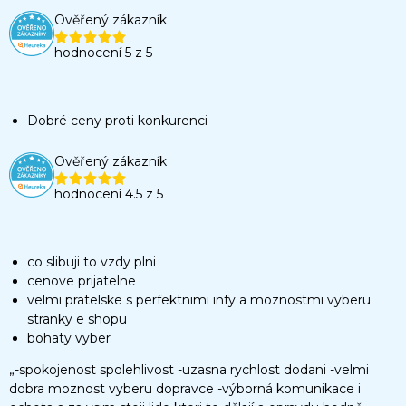
Ověřený zákazník
hodnocení 5 z 5
Dobré ceny proti konkurenci
Ověřený zákazník
hodnocení 4.5 z 5
co slibuji to vzdy plni
cenove prijatelne
velmi pratelske s perfektnimi infy a moznostmi vyberu
stranky e shopu
bohaty vyber
„-spokojenost spolehlivost -uzasna rychlost dodani -velmi
dobra moznost vyberu dopravce -výborná komunikace i