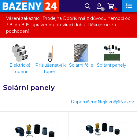
?
Vážení zákazníci. Prodejna Dobříš má z důvodu nemoci od
3.8. do 8.15. upravenou otevírací dobu. Děkujeme za
pochopení.
Elektrické
Příslušenství k
Solární fólie
Solární panely
topení
topení
Solární panely
Doporučené
Nejlevnější
Název