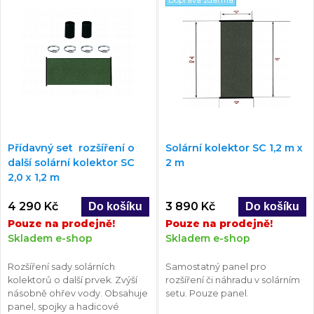
Přídavný set rozšíření o
Solární kolektor SC 1,2 m x
další solární kolektor SC
2 m
2,0 x 1,2 m
4 290 Kč
3 890 Kč
Pouze na prodejně!
Pouze na prodejně!
Skladem e-shop
Skladem e-shop
Rozšíření sady solárních
Samostatný panel pro
kolektorů o další prvek. Zvýší
rozšíření či náhradu v solárním
násobně ohřev vody. Obsahuje
setu. Pouze panel.
panel, spojky a hadicové