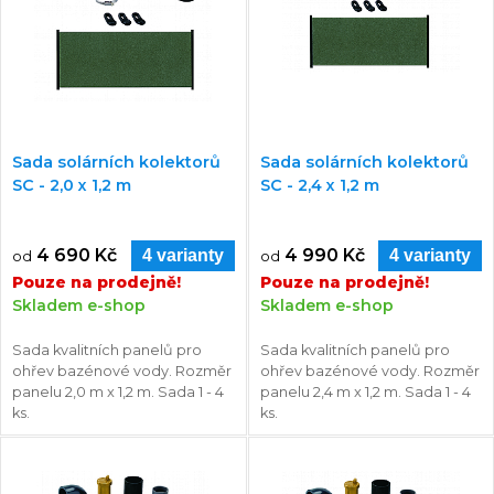
Sada solárních kolektorů
Sada solárních kolektorů
SC - 2,0 x 1,2 m
SC - 2,4 x 1,2 m
4 690 Kč
4 990 Kč
4 varianty
4 varianty
od
od
Pouze na prodejně!
Pouze na prodejně!
Skladem e-shop
Skladem e-shop
Sada kvalitních panelů pro
Sada kvalitních panelů pro
ohřev bazénové vody. Rozměr
ohřev bazénové vody. Rozměr
panelu 2,0 m x 1,2 m. Sada 1 - 4
panelu 2,4 m x 1,2 m. Sada 1 - 4
ks.
ks.