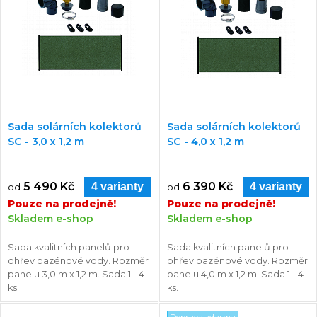
Sada solárních kolektorů
Sada solárních kolektorů
SC - 3,0 x 1,2 m
SC - 4,0 x 1,2 m
5 490 Kč
6 390 Kč
4 varianty
4 varianty
od
od
Pouze na prodejně!
Pouze na prodejně!
Skladem e-shop
Skladem e-shop
Sada kvalitních panelů pro
Sada kvalitních panelů pro
ohřev bazénové vody. Rozměr
ohřev bazénové vody. Rozměr
panelu 3,0 m x 1,2 m. Sada 1 - 4
panelu 4,0 m x 1,2 m. Sada 1 - 4
ks.
ks.
Doprava zdarma