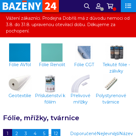
?
Vážení zákazníci. Prodejna Dobříš má z důvodu nemoci od
3.8. do 31.8. upravenou otevírací dobu. Děkujeme za
pochopení.
Fólie AVfol
Fólie Renolit
Fólie CGT
Tekuté fólie -
zálivky
Geotextilie
Příslušenství k
Přelivové
Polystyrenové
fóliím
mřížky
tvárnice
Fólie, mřížky, tvárnice
1
2
3
4
5
...
12
Doporučené
Nejlevnější
Název