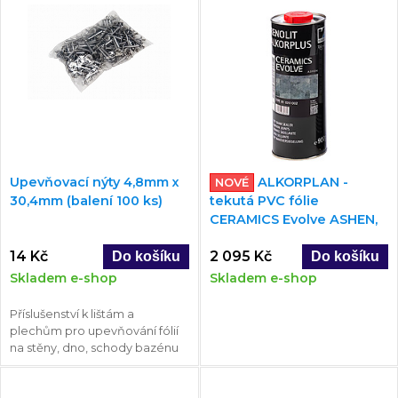
Upevňovací nýty 4,8mm x
ALKORPLAN -
NOVÉ
30,4mm (balení 100 ks)
tekutá PVC fólie
CERAMICS Evolve ASHEN,
0,9kg
14 Kč
2 095 Kč
Skladem e-shop
Skladem e-shop
Příslušenství k lištám a
plechům pro upevňování fólií
na stěny, dno, schody bazénu