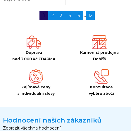
1
2
3
4
5
...
12
Doprava
Kamenná prodejna
nad 3 000 Kč ZDARMA
Dobříš
Zajímavé ceny
Konzultace
a individuální slevy
výběru zboží
Hodnocení našich zákazníků
Zobrazit všechna hodnocení