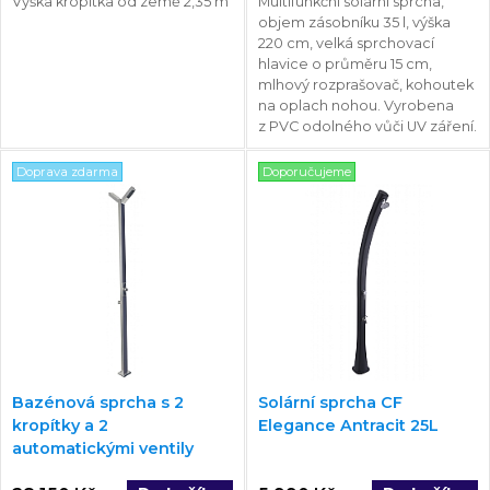
Výška kropítka od země 2,35 m
Multifunkční solární sprcha,
objem zásobníku 35 l, výška
220 cm, velká sprchovací
hlavice o průměru 15 cm,
mlhový rozprašovač, kohoutek
na oplach nohou. Vyrobena
z PVC odolného vůči UV záření.
Doprava zdarma
Doporučujeme
Bazénová sprcha s 2
Solární sprcha CF
kropítky a 2
Elegance Antracit 25L
automatickými ventily