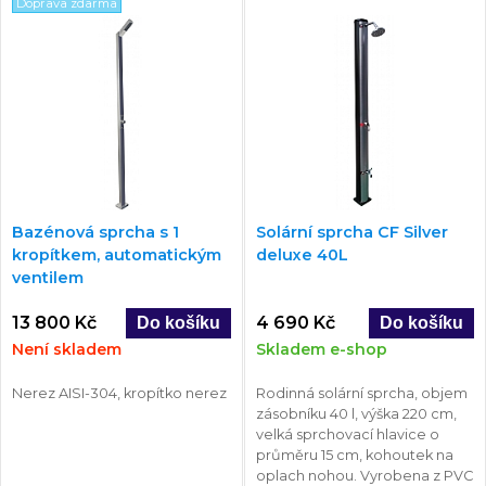
Doprava zdarma
Bazénová sprcha s 1
Solární sprcha CF Silver
kropítkem, automatickým
deluxe 40L
ventilem
13 800 Kč
4 690 Kč
Není skladem
Skladem e-shop
Nerez AISI-304, kropítko nerez
Rodinná solární sprcha, objem
zásobníku 40 l, výška 220 cm,
velká sprchovací hlavice o
průměru 15 cm, kohoutek na
oplach nohou. Vyrobena z PVC