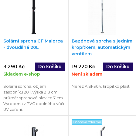
Solární sprcha CF Malorca
Bazénová sprcha s jedním
- dvoudílná 20L
kropítkem, automatickým
ventilem
3 290 Kč
19 220 Kč
Skladem e-shop
Není skladem
Solární sprcha, objem
Nerez AISI-304, kropítko plast
zásobníku 20 l, výška 218 cm,
průměr sprchové hlavice 7 cm.
Vyrobena z PVC odolného vůči
UV záření.
Doprava zdarma