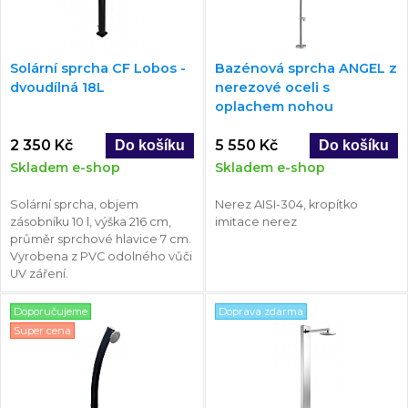
Solární sprcha CF Lobos -
Bazénová sprcha ANGEL z
dvoudílná 18L
nerezové oceli s
oplachem nohou
2 350 Kč
5 550 Kč
Skladem e-shop
Skladem e-shop
Solární sprcha, objem
Nerez AISI-304, kropítko
zásobníku 10 l, výška 216 cm,
imitace nerez
průměr sprchové hlavice 7 cm.
Vyrobena z PVC odolného vůči
UV záření.
Doporučujeme
Doprava zdarma
Super cena