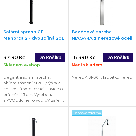
Solární sprcha CF
Bazénová sprcha
Menorca 2 - dvoudílná 20L
NIAGARA z nerezové oceli
3 490 Kč
16 390 Kč
Skladem e-shop
Není skladem
Elegantní solární sprcha,
Nerez AISI-304, kropítko nerez
objem zásobníku 20 l, výška 215
cm, velká sprchovací hlavice o
průměru 15 cm. Vyrobena
z PVC odolného vůči UV záření.
Doprava zdarma