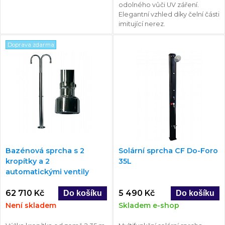
odolného vůči UV záření.
Elegantní vzhled díky čelní části
imitující nerez.
Doprava zdarma
Bazénová sprcha s 2
Solární sprcha CF Do-Foro
kropítky a 2
35L
automatickými ventily
62 710 Kč
5 490 Kč
Není skladem
Skladem e-shop