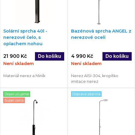
Solární sprcha 40l -
Bazénová sprcha ANGEL z
nerezové čelo, s
nerezové oceli
oplachem nohou
21 900 Kč
4 990 Kč
Není skladem
Není skladem
Materiál nerez a hliník
Nerez AISI-304, kropítko
imitace nerez
Doporučujeme
Doprava zdarma
Super cena