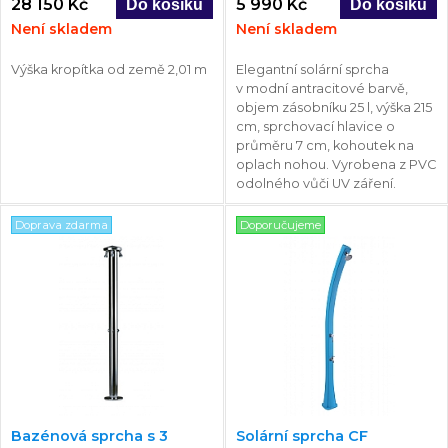
28 150 Kč
5 990 Kč
Není skladem
Není skladem
Výška kropítka od země 2,01 m
Elegantní solární sprcha
v modní antracitové barvě,
objem zásobníku 25 l, výška 215
cm, sprchovací hlavice o
průměru 7 cm, kohoutek na
oplach nohou. Vyrobena z PVC
odolného vůči UV záření.
Doprava zdarma
Doporučujeme
Bazénová sprcha s 3
Solární sprcha CF