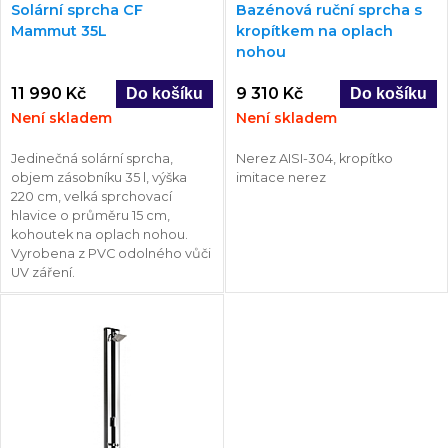
Solární sprcha CF
Bazénová ruční sprcha s
Mammut 35L
kropítkem na oplach
nohou
11 990 Kč
9 310 Kč
Není skladem
Není skladem
Jedinečná solární sprcha,
Nerez AISI-304, kropítko
objem zásobníku 35 l, výška
imitace nerez
220 cm, velká sprchovací
hlavice o průměru 15 cm,
kohoutek na oplach nohou.
Vyrobena z PVC odolného vůči
UV záření.