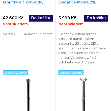
kropítky a 3 kohoutky
Elegance Modrá 25L
42 600 Kč
5 990 Kč
Není skladem
Není skladem
Nerez AISI-304, kropítko nerez
Elegantní solární sprcha
v modré barvě, objem
zásobníku 25 l, výška 215 cm,
sprchovací hlavice o průměru
7 cm, kohoutek na oplach
nohou. Vyrobena z PVC
odolného vůči UV záření.
Doprava zdarma
Doprava zdarma