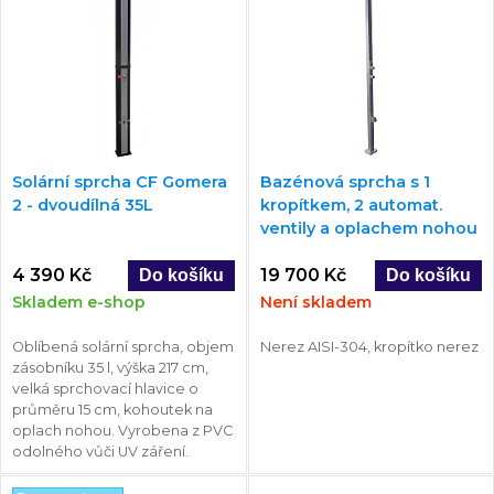
Solární sprcha CF Gomera
Bazénová sprcha s 1
2 - dvoudílná 35L
kropítkem, 2 automat.
ventily a oplachem nohou
4 390 Kč
19 700 Kč
Skladem e-shop
Není skladem
Oblíbená solární sprcha, objem
Nerez AISI-304, kropítko nerez
zásobníku 35 l, výška 217 cm,
velká sprchovací hlavice o
průměru 15 cm, kohoutek na
oplach nohou. Vyrobena z PVC
odolného vůči UV záření.