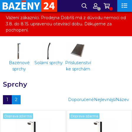
?
Vážení zákazníci. Prodejna Dobříš má z důvodu nemoci od
3.8. do 8.15. upravenou otevírací dobu. Děkujeme za
pochopení.
Bazénové
Solární sprchy
Příslušenství
sprchy
ke sprchám
Sprchy
1
2
Doporučené
Nejlevnější
Název
Doprava zdarma
Doprava zdarma