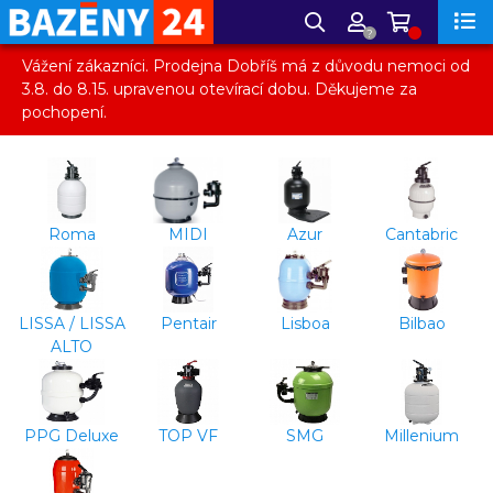
?
Vážení zákazníci. Prodejna Dobříš má z důvodu nemoci od
3.8. do 8.15. upravenou otevírací dobu. Děkujeme za
pochopení.
Roma
MIDI
Azur
Cantabric
LISSA / LISSA
Pentair
Lisboa
Bilbao
ALTO
PPG Deluxe
TOP VF
SMG
Millenium