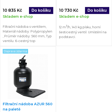
10 835 Kč
10 730 Kč
Skladem e-shop
Skladem e-shop
3
Filtrační nádoba s ventilem,
12 m
/h, 140 kg písku, horní
Materiál nádoby: Polypropylen
šesticestný ventil. Umístění na
, Průměr nádoby: 560 mm, Typ
podstavci.
ventilu: 6-cestný top
Doprava zdarma
Filtrační nádoba AZUR 560
na paletě