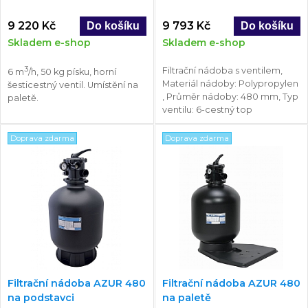
9 220 Kč
9 793 Kč
Skladem e-shop
Skladem e-shop
3
Filtrační nádoba s ventilem,
6 m
/h, 50 kg písku, horní
Materiál nádoby: Polypropylen
šesticestný ventil. Umístění na
, Průměr nádoby: 480 mm, Typ
paletě.
ventilu: 6-cestný top
Doprava zdarma
Doprava zdarma
Filtrační nádoba AZUR 480
Filtrační nádoba AZUR 480
na podstavci
na paletě