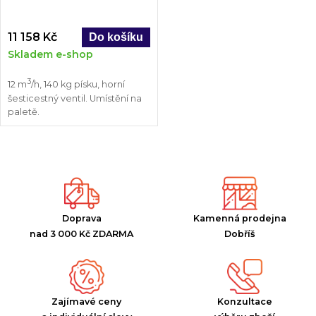
11 158 Kč
Skladem e-shop
3
12 m
/h, 140 kg písku, horní
šesticestný ventil. Umístění na
paletě.
Doprava
Kamenná prodejna
nad 3 000 Kč ZDARMA
Dobříš
Zajímavé ceny
Konzultace