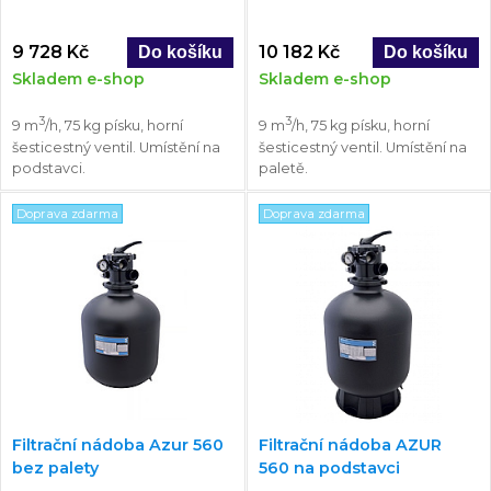
9 728 Kč
10 182 Kč
Skladem e-shop
Skladem e-shop
3
3
9 m
/h, 75 kg písku, horní
9 m
/h, 75 kg písku, horní
šesticestný ventil. Umístění na
šesticestný ventil. Umístění na
podstavci.
paletě.
Doprava zdarma
Doprava zdarma
Filtrační nádoba Azur 560
Filtrační nádoba AZUR
bez palety
560 na podstavci