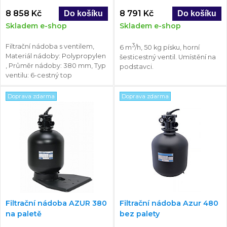
8 858 Kč
8 791 Kč
Skladem e-shop
Skladem e-shop
3
Filtrační nádoba s ventilem,
6 m
/h, 50 kg písku, horní
Materiál nádoby: Polypropylen
šesticestný ventil. Umístění na
, Průměr nádoby: 380 mm, Typ
podstavci.
ventilu: 6-cestný top
Doprava zdarma
Doprava zdarma
Filtrační nádoba AZUR 380
Filtrační nádoba Azur 480
na paletě
bez palety