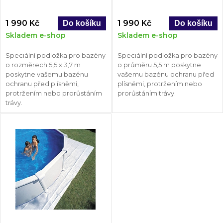
1 990 Kč
1 990 Kč
Skladem e-shop
Skladem e-shop
Speciální podložka pro bazény
Speciální podložka pro bazény
o rozměrech 5,5 x 3,7 m
o průměru 5,5 m poskytne
poskytne vašemu bazénu
vašemu bazénu ochranu před
ochranu před plísněmi,
plísněmi, protržením nebo
protržením nebo prorůstáním
prorůstáním trávy.
trávy.