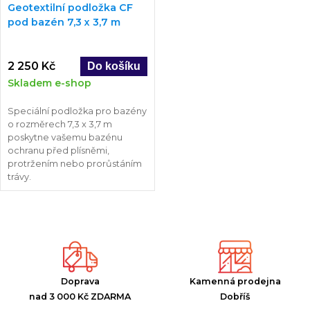
Geotextilní podložka CF
pod bazén 7,3 x 3,7 m
2 250 Kč
Skladem e-shop
Speciální podložka pro bazény
o rozměrech 7,3 x 3,7 m
poskytne vašemu bazénu
ochranu před plísněmi,
protržením nebo prorůstáním
trávy.
Doprava
Kamenná prodejna
nad 3 000 Kč ZDARMA
Dobříš