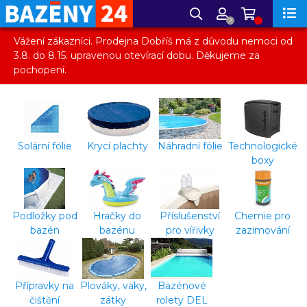
?
Vážení zákazníci. Prodejna Dobříš má z důvodu nemoci od
3.8. do 8.15. upravenou otevírací dobu. Děkujeme za
pochopení.
Solární fólie
Krycí plachty
Náhradní fólie
Technologické
boxy
Podložky pod
Hračky do
Příslušenství
Chemie pro
bazén
bazénu
pro vířivky
zazimování
Přípravky na
Plováky, vaky,
Bazénové
čištění
zátky
rolety DEL