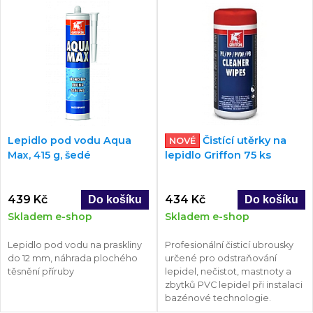
Lepidlo pod vodu Aqua
Čistící utěrky na
NOVÉ
Max, 415 g, šedé
lepidlo Griffon 75 ks
439 Kč
434 Kč
Skladem e-shop
Skladem e-shop
Lepidlo pod vodu na praskliny
Profesionální čisticí ubrousky
do 12 mm, náhrada plochého
určené pro odstraňování
těsnění příruby
lepidel, nečistot, mastnoty a
zbytků PVC lepidel při instalaci
bazénové technologie.