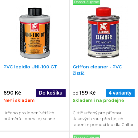
Doporučujeme
PVC lepidlo UNI-100 GT
Griffon cleaner - PVC
čistič
690 Kč
159 Kč
4 varianty
od
Není skladem
Skladem i na prodejně
Určeno pro lepení větších
Čistič určený pro přípravu
průměrů - pomaleji schne
tlakových rour před jejich
lepením pomocí lepidla Griffon
Doporučujeme