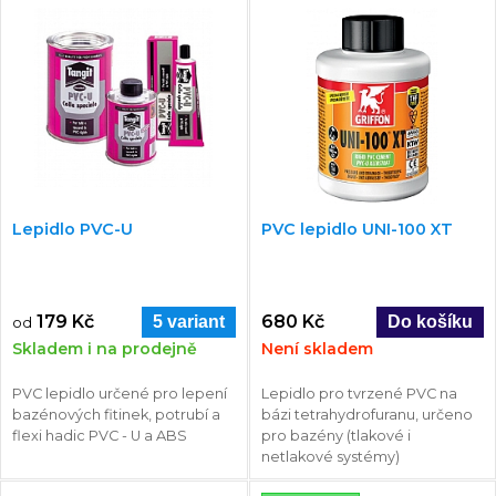
Lepidlo PVC-U
PVC lepidlo UNI-100 XT
179 Kč
680 Kč
5 variant
od
Skladem i na prodejně
Není skladem
PVC lepidlo určené pro lepení
Lepidlo pro tvrzené PVC na
bazénových fitinek, potrubí a
bázi tetrahydrofuranu, určeno
flexi hadic PVC - U a ABS
pro bazény (tlakové i
netlakové systémy)