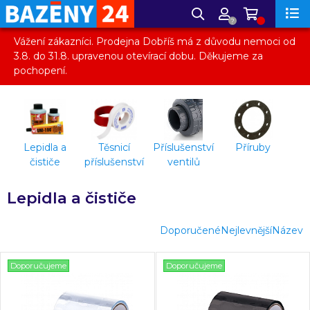
?
Vážení zákazníci. Prodejna Dobříš má z důvodu nemoci od
3.8. do 31.8. upravenou otevírací dobu. Děkujeme za
pochopení.
Lepidla a
Těsnicí
Příslušenství
Příruby
čističe
příslušenství
ventilů
Lepidla a čističe
Doporučené
Nejlevnější
Název
Doporučujeme
Doporučujeme