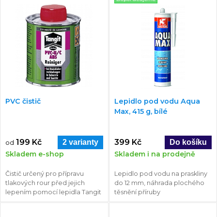
PVC čistič
Lepidlo pod vodu Aqua
Max, 415 g, bílé
199 Kč
399 Kč
2 varianty
od
Skladem e-shop
Skladem i na prodejně
Čistič určený pro přípravu
Lepidlo pod vodu na praskliny
tlakových rour před jejich
do 12 mm, náhrada plochého
lepením pomocí lepidla Tangit
těsnění příruby