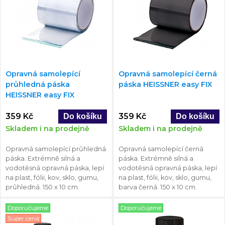
Opravná samolepící
Opravná samolepící černá
průhledná páska
páska HEISSNER easy FIX
HEISSNER easy FIX
359 Kč
359 Kč
Skladem i na prodejně
Skladem i na prodejně
Opravná samolepící průhledná
Opravná samolepící černá
páska. Extrémně silná a
páska. Extrémně silná a
vodotěsná opravná páska, lepí
vodotěsná opravná páska, lepí
na plast, fólii, kov, sklo, gumu,
na plast, fólii, kov, sklo, gumu,
průhledná. 150 x 10 cm.
barva černá. 150 x 10 cm.
Doporučujeme
Doporučujeme
Super cena