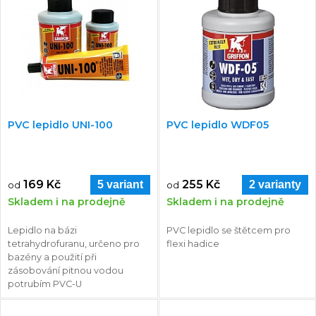
PVC lepidlo UNI-100
PVC lepidlo WDF05
169 Kč
255 Kč
5 variant
2 varianty
od
od
Skladem i na prodejně
Skladem i na prodejně
Lepidlo na bázi
PVC lepidlo se štětcem pro
tetrahydrofuranu, určeno pro
flexi hadice
bazény a použití při
zásobování pitnou vodou
potrubím PVC-U