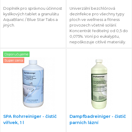
Doplněk pro správnou účinnost
Univerzální bezchlórová
kyslíkových tablet a granulátu
dezinfekce pro všechny typy
AquaBlanc / Blue Star Tabs a
ploch ve wellness a fitness
jiných.
provozech včetně solárií.
Koncentrát ředitelný od 0,5 do
0,075%. Voní po eukalyptu,
nepoškozuje citlivé materiály.
Doporučujeme
Super cena
SPA Rohrreiniger - čistič
Dampfbadreiniger - čistič
vířivek, 1 l
parních lázní