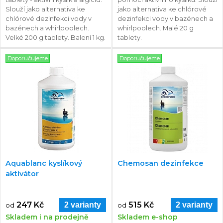
Slouží jako alternativa ke
jako alternativa ke chlórové
chlórové dezinfekci vody v
dezinfekci vody v bazénech a
bazénech a whirlpoolech.
whirlpoolech. Malé 20 g
Velké 200 g tablety. Balení 1 kg.
tablety.
Doporučujeme
Doporučujeme
Aquablanc kyslíkový
Chemosan dezinfekce
aktivátor
247 Kč
515 Kč
2 varianty
2 varianty
od
od
Skladem i na prodejně
Skladem e-shop