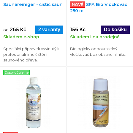
Saunareiniger - čistič saun
SPA Bio Vločkovač
NOVÉ
250 ml
265 Kč
156 Kč
2 varianty
od
Skladem e-shop
Skladem i na prodejně
Speciální přípravek vyvinutý k
Biologicky odbouratelný
profesionálnímu čištění
vločkovač bez obsahu hliníku.
saunového dřeva.
Doporučujeme