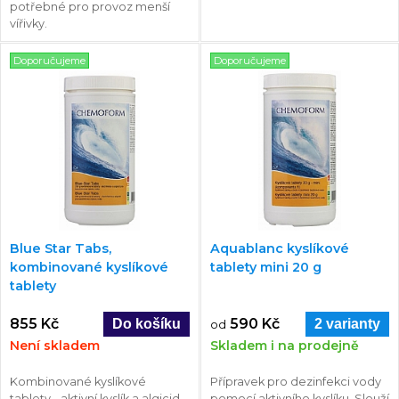
potřebné pro provoz menší
vířivky.
Doporučujeme
Doporučujeme
Blue Star Tabs,
Aquablanc kyslíkové
kombinované kyslíkové
tablety mini 20 g
tablety
855 Kč
590 Kč
2 varianty
od
Není skladem
Skladem i na prodejně
Kombinované kyslíkové
Přípravek pro dezinfekci vody
tablety - aktivní kyslík a algicid.
pomocí aktivního kyslíku. Slouží