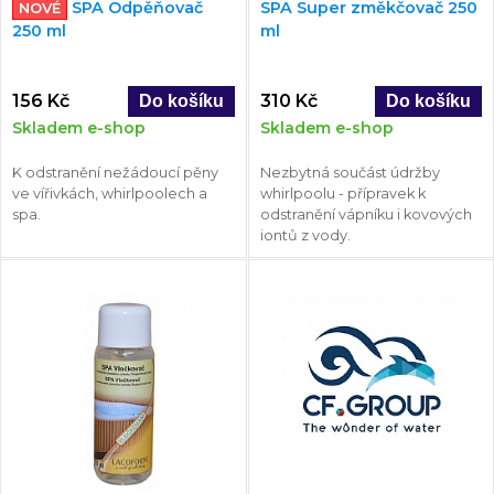
SPA Odpěňovač
SPA Super změkčovač 250
NOVÉ
250 ml
ml
156 Kč
310 Kč
Skladem e-shop
Skladem e-shop
K odstranění nežádoucí pěny
Nezbytná součást údržby
ve vířivkách, whirlpoolech a
whirlpoolu - přípravek k
spa.
odstranění vápníku i kovových
iontů z vody.