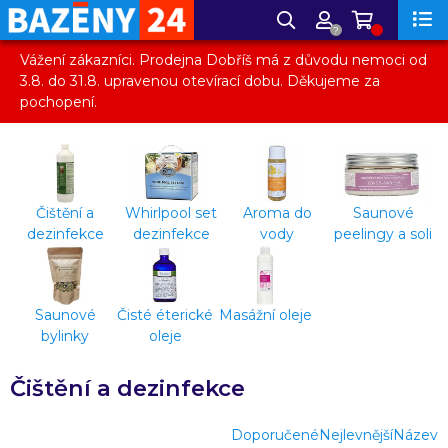
?
Vážení zákazníci. Prodejna Dobříš má z důvodu nemoci od
3.8. do 31.8. upravenou otevírací dobu. Děkujeme za
pochopení.
Čištění a
Whirlpool set
Aroma do
Saunové
dezinfekce
dezinfekce
vody
peelingy a soli
Saunové
Čisté éterické
Masážní oleje
bylinky
oleje
Čištění a dezinfekce
Doporučené
Nejlevnější
Název