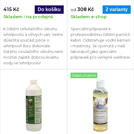
415 Kč
308 Kč
2 varianty
od
Skladem i na prodejně
Skladem e-shop
K čištění cirkulačního okruhu
Speciální přípravek k
whirlpoolů a vířivých van. Velmi
profesionálnímu čištění parních
důležitá součást péče o
kabin. Odstraňuje vodní kámen
whirlpool! Bez dokonale
i mastnoty. Je vyvinutá v naší
čistého cirulačního okruhu není
laboratoři jako speciální
možné zajistit dobrou kvalitu
přípravek pro veřejné wellness.
vody ve whirlpoolu!
Doporučujeme