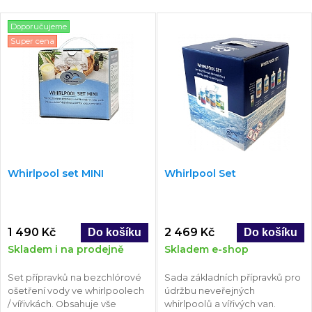
Doporučujeme
Super cena
Whirlpool set MINI
Whirlpool Set
1 490 Kč
2 469 Kč
Skladem i na prodejně
Skladem e-shop
Set přípravků na bezchlórové
Sada základních přípravků pro
ošetření vody ve whirlpoolech
údržbu neveřejných
/ vířivkách. Obsahuje vše
whirlpoolů a vířivých van.