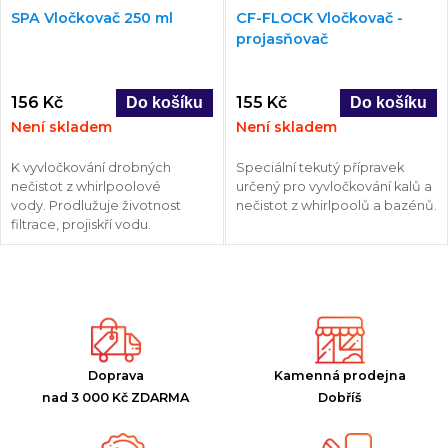
SPA Vločkovač 250 ml
CF-FLOCK Vločkovač -
projasňovač
156 Kč
155 Kč
Není skladem
Není skladem
K vyvločkování drobných
Speciální tekutý přípravek
nečistot z whirlpoolové
určený pro vyvločkování kalů a
vody. Prodlužuje životnost
nečistot z whirlpoolů a bazénů.
filtrace, projiskří vodu.
Doprava
Kamenná prodejna
nad 3 000 Kč ZDARMA
Dobříš