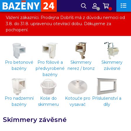
?
Vážení zákazníci. Prodejna Dobříš má z důvodu nemoci od
3.8. do 31.8. upravenou otevírací dobu. Děkujeme za
pochopení.
Pro betonové
Pro fóliové a
Skimmery
Skimmery
bazény
předvyrobené
nerez / bronz
závěsné
bazény
Pro nadzemní
Koše do
Kotouče pro
Příslušenství a
bazény
skimmeru
vysavač
díly
Skimmery závěsné