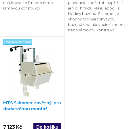
nafukovacím límcem nebo
plovoucích nečistot (např. listí,
rámovou konstrukcí.
jehličí, hmyzu, vlasů apod.) z
hladiny bazénu. Skimmer je
vhodný pro všechny typy
bazénů s nafukovacím límcem
nebo rámovou konstrukcí.
Doprava zdarma
MTS Skimmer závěsný, pro
dodatečnou montáž
7 123 Kč