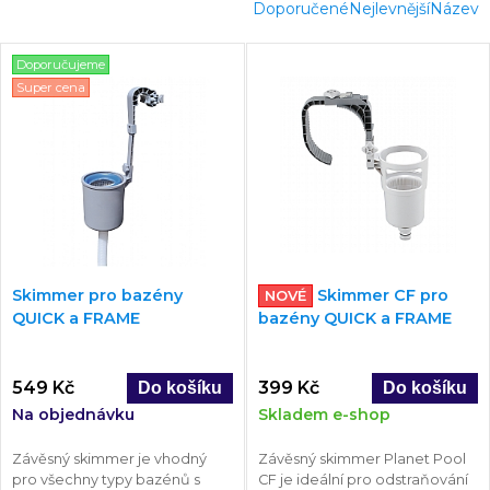
Doporučené
Nejlevnější
Název
Doporučujeme
Super cena
Skimmer pro bazény
Skimmer CF pro
NOVÉ
QUICK a FRAME
bazény QUICK a FRAME
549 Kč
399 Kč
Na objednávku
Skladem e-shop
Závěsný skimmer je vhodný
Závěsný skimmer Planet Pool
pro všechny typy bazénů s
CF je ideální pro odstraňování