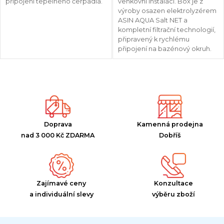
připojení tepelného čerpadla.
venkovní instalaci. Box je z
výroby osazen elektrolyzérem
ASIN AQUA Salt NET a
kompletní filtrační technologií,
připravený k rychlému
připojení na bazénový okruh.
Doprava
Kamenná prodejna
nad 3 000 Kč ZDARMA
Dobříš
Zajímavé ceny
Konzultace
a individuální slevy
výběru zboží