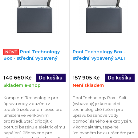
Pool Technology
Pool Technology Box -
NOVÉ
Box - střední, vybavený
střední, vybavený SALT
140 660 Kč
157 905 Kč
Skladem e-shop
Není skladem
Kompletní Technologie pro
Pool Technology Box – Salt
úpravu vody v bazénu v
(vybavený) je kompletní
tepelně izolovaném boxu pro
technologické řešení pro
umístění ve venkovním
úpravu bazénové vody
prostředí. Stačí připojit k
pomocí slaného elektrolyzéru
potrubí bazénu a elektrickému
v kompaktním, tepelně
napájení. Připraveno pro
izolovaném boxu určeném pro