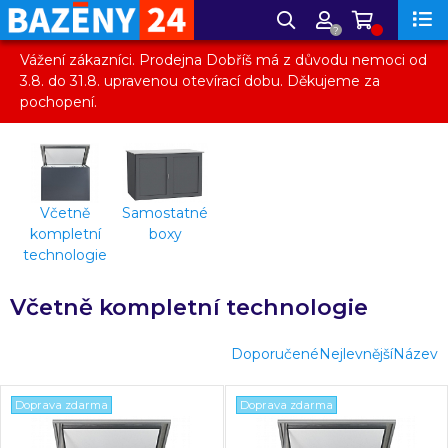
?
Vážení zákazníci. Prodejna Dobříš má z důvodu nemoci od
3.8. do 31.8. upravenou otevírací dobu. Děkujeme za
pochopení.
Včetně
Samostatné
kompletní
boxy
technologie
Včetně kompletní technologie
Doporučené
Nejlevnější
Název
Doprava zdarma
Doprava zdarma